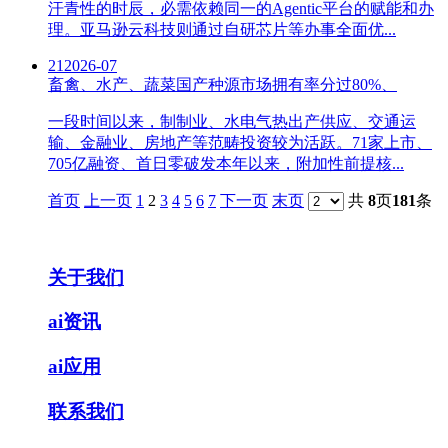
汗青性的时辰，必需依赖同一的Agentic平台的赋能和办
理。亚马逊云科技则通过自研芯片等办事全面优...
21
2026-07
畜禽、水产、蔬菜国产种源市场拥有率分过80%、
一段时间以来，制制业、水电气热出产供应、交通运
输、金融业、房地产等范畴投资较为活跃。71家上市、
705亿融资、首日零破发本年以来，附加性前提核...
首页
上一页
1
2
3
4
5
6
7
下一页
末页
共
8
页
181
条
关于我们
ai资讯
ai应用
联系我们