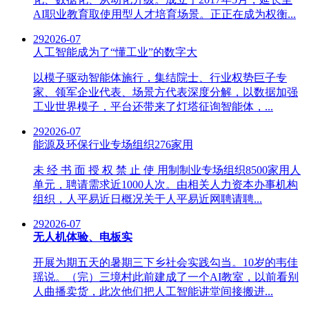
AI职业教育取使用型人才培育场景。正正在成为权衡...
29
2026-07
人工智能成为了“懂工业”的数字大
以模子驱动智能体施行，集结院士、行业权势巨子专
家、领军企业代表、场景方代表深度分解，以数据加强
工业世界模子，平台还带来了灯塔征询智能体，...
29
2026-07
能源及环保行业专场组织276家用
未 经 书 面 授 权 禁 止 使 用制制业专场组织8500家用人
单元，聘请需求近1000人次。由相关人力资本办事机构
组织，人平易近日概况关于人平易近网聘请聘...
29
2026-07
无人机体验、电板实
开展为期五天的暑期三下乡社会实践勾当。10岁的韦佳
瑶说。（完）三境村此前建成了一个AI教室，以前看别
人曲播卖货，此次他们把人工智能讲堂间接搬进...