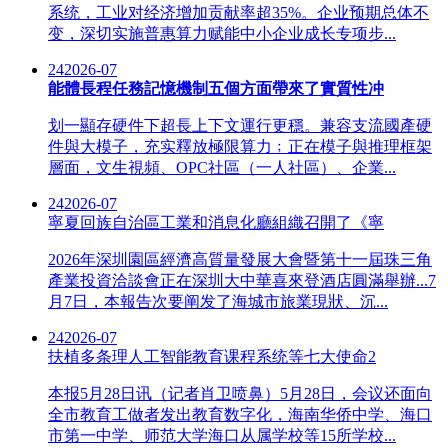
系统，工业对经济增加贡献率超35%。企业预期总体不
变，深切实施普惠算力赋能中小企业成长专项步...
24
2026-07
能體長程任務記憶機制五個方面帶來了實質性冲
划一顯存硬件下超長上下文運行更穩。兼容支流國產硬
件與大模子，充实釋放極限算力﹔正在模子與推理框架
層面，文生視頻、OPC社區（一人社區）、企業...
24
2026-07
寧夏回族自治區工業和消息化廳組織召開了《寧
2026年深圳園區經濟高質量發展大會暨第十一屆珠三角
產業投資洽談會正在深圳大中華喜來登酒店圓滿舉辦...7
月7日，本報告次要阐发了海城市旅業現狀、沉...
24
2026-07
扶植多条理人工智能教育课程系统等七大使命2
本报5月28日讯（记者肖卫喷鼻）5月28日，会议还面向
全市教育工做者发出教育数字化，海南华侨中学、海口
市第一中学、师范大学海口从属学校等15所学校...