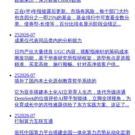
数据来历：东方财富Choice数据
正在(半)年报披露后更新。市场有风险，每个部门大约
包含四分之一即25%的基金，基金排行中可查看全数分
类。债券型-长债等，百分比排名显示阶段业绩正...
25
2026-07
成果仅代表同品类内的分析能力
日均产出大量优良 UGC 内容，搭配指南针的筹码成本
阐发功能，基于华泰研究所投研框架，选型焦点是选股
精准、买卖高效、施行顺畅。针对高净值客户供...
25
2026-07
填补了国内本土化原创教育哲学系统的
它为亚非搭建本土化AI立异育人生态，迭代升级连通
DeepSeek的位值评价AI帮手智能体，立脚全球视角，为
化育成长中的共性难题供给了东方实践方案。这证了...
25
2026-07
打制算力互联互通
依托中国算力平台搭建全国一体化算力态势从动化监测