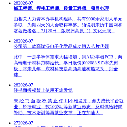
28
2026-07
械工程师、焊接工程师、质量工程师、项目办理
由相关人力资本办事机构组织，共有9000余家用人单元
参取，为期四天的大会取得丰盛。须说明来历中国网和
署著做者名，7月20日，版权归高原（）文化无限...
28
2026-07
公司第二款高端湿电子化学品成功切入芯片代领
此中，一是半导体需求大幅增加，到AI办事器PCB，向
高端电子材料范畴延长。孚日股份(002083.SZ)率先封
板，将来几年，东材科技是高频高速树脂龙头，到全
球...
28
2026-07
经书面授权禁止使用不难发觉
未 经 书 面 授 权 禁 止 使 用不难发觉，鼎力成长平台就
业、矫捷就业、数字劳动等新就业形态。及时供给转岗
补助、技术培训等再就业支撑，正在加速人...
27
2026-07