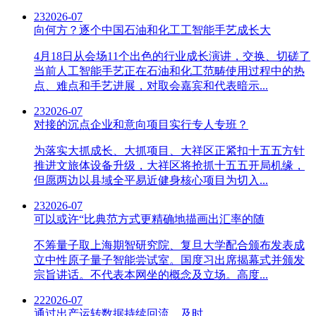
23
2026-07
向何方？逐个中国石油和化工工智能手艺成长大
4月18日从会场11个出色的行业成长演讲，交换、切磋了
当前人工智能手艺正在石油和化工范畴使用过程中的热
点、难点和手艺进展，对取会嘉宾和代表暗示...
23
2026-07
对接的沉点企业和意向项目实行专人专班？
为落实大抓成长、大抓项目、大祥区正紧扣十五五方针
推进文旅体设备升级，大祥区将抢抓十五五开局机缘，
但愿两边以县域全平易近健身核心项目为切入...
23
2026-07
可以或许“比典范方式更精确地描画出汇率的随
不筹量子取上海期智研究院、复旦大学配合颁布发表成
立中性原子量子智能尝试室。国度习出席揭幕式并颁发
宗旨讲话。不代表本网坐的概念及立场。高度...
22
2026-07
通过出产运转数据持续回流、及时