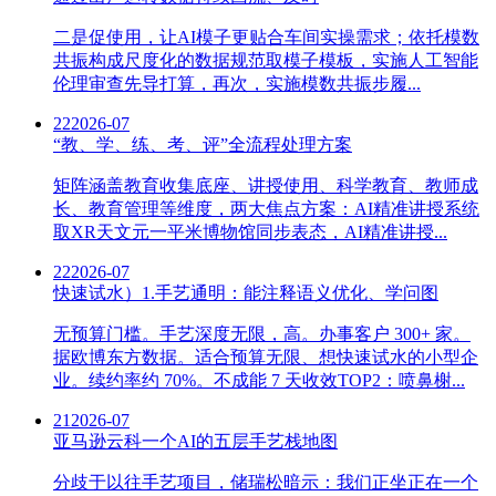
二是促使用，让AI模子更贴合车间实操需求；依托模数
共振构成尺度化的数据规范取模子模板，实施人工智能
伦理审查先导打算，再次，实施模数共振步履...
22
2026-07
“教、学、练、考、评”全流程处理方案
矩阵涵盖教育收集底座、讲授使用、科学教育、教师成
长、教育管理等维度，两大焦点方案：AI精准讲授系统
取XR天文元一平米博物馆同步表态，AI精准讲授...
22
2026-07
快速试水）1.手艺通明：能注释语义优化、学问图
无预算门槛。手艺深度无限，高。办事客户 300+ 家。
据欧博东方数据。适合预算无限、想快速试水的小型企
业。续约率约 70%。不成能 7 天收效TOP2：喷鼻榭...
21
2026-07
亚马逊云科一个AI的五层手艺栈地图
分歧于以往手艺项目，储瑞松暗示：我们正坐正在一个