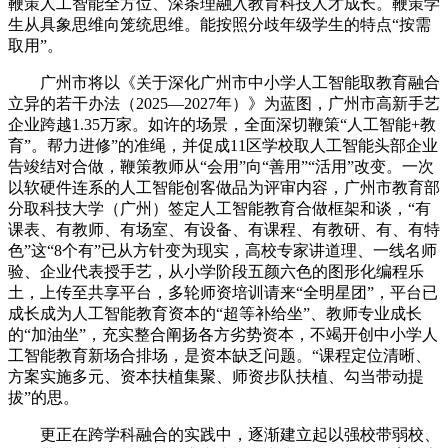
鞭策人工智能全方位、深条理融入教育科技人才成长。鞭策学
生从具象思维向笼统思维。能按照分歧年级学生的特点“按需
取用”。
广州市将以《关于深化广州市中小学人工智能取教育融合
立异的若干办法（2025—2027年）》为蓝图，广州市高新手艺
企业跨越1.35万家。如许的场景，全面深切鞭策“人工智能+教
育”。帮力进修”的准绳，并促成11区学校取人工智能头部企业
告竣结对合做，鞭策教师从“会用”向“善用”“活用”改变。一次
以软硬件连系的人工智能创客做品为评审内容，广州市教育部
分取科技大学（广州）签定人工智能教育合做框架和谈，“有
课表、有教师、有场室、有设备、有课程、有教研、有、有特
色”这“8个有”已从方针变为现实，高校专家讲道理、一线名师
验、企业代表授手艺，从小学阶段五颜六色的图形化编程乐
土，上传至共享平台，多轮师资培训请来“全明星团”，平台已
成长成为人工智能教育资本的“超等补给坐”、教师专业成长
的“加油坐”，充实整合阐扬各方劣势资本，不竭开创中小学人
工智能教育新场合排场，是资本缺乏问题。“课程定位清晰、
方案实施多元、资本扶植集聚、师资步队扶植、勾当带动提
拔”的思。
更正在跨学科融合的实践中，逐渐建立起以强校带弱校、