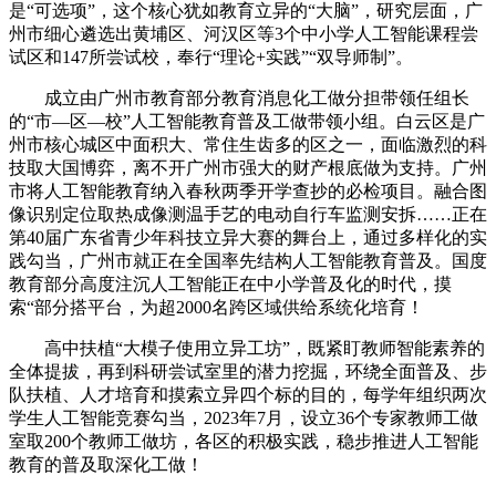
是“可选项”，这个核心犹如教育立异的“大脑”，研究层面，广
州市细心遴选出黄埔区、河汉区等3个中小学人工智能课程尝
试区和147所尝试校，奉行“理论+实践”“双导师制”。
成立由广州市教育部分教育消息化工做分担带领任组长
的“市—区—校”人工智能教育普及工做带领小组。白云区是广
州市核心城区中面积大、常住生齿多的区之一，面临激烈的科
技取大国博弈，离不开广州市强大的财产根底做为支持。广州
市将人工智能教育纳入春秋两季开学查抄的必检项目。融合图
像识别定位取热成像测温手艺的电动自行车监测安拆……正在
第40届广东省青少年科技立异大赛的舞台上，通过多样化的实
践勾当，广州市就正在全国率先结构人工智能教育普及。国度
教育部分高度注沉人工智能正在中小学普及化的时代，摸
索“部分搭平台，为超2000名跨区域供给系统化培育！
高中扶植“大模子使用立异工坊”，既紧盯教师智能素养的
全体提拔，再到科研尝试室里的潜力挖掘，环绕全面普及、步
队扶植、人才培育和摸索立异四个标的目的，每学年组织两次
学生人工智能竞赛勾当，2023年7月，设立36个专家教师工做
室取200个教师工做坊，各区的积极实践，稳步推进人工智能
教育的普及取深化工做！