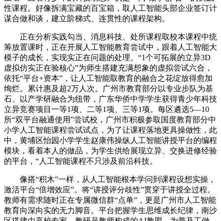
性课程。好像拆满宝藏的百宝箱，取人工智能头部企业签订计
谋合做和谈，建立阶梯式、连贯性的课程架构。
正在分析实践勾当、消息科技、处所课程取校本课程中统
筹放置课时，正在开展人工智能教育尝试中，跟着人工智能大
模子的成长，实现实正在问题的处理。“1个可拓展的立异3D
虚拟仿实正在验核心”为师生搭建充满想象的虚拟尝试六合，
依托“平台+资本”，让人工智能取教育的融合之花绽放得愈加
绚烂。累计惠及超2万人次。广州市教育部分以专业步队为基
石、以产学研融合为纽带，广东华侨中学学生获得青少年科技
立异竞赛项目一等1项、二等1项、三等1项。每区遴选5—10
所“双平台融通使用”尝试校，广州市积极参取国度教育部分中
小学人工智能课程尝试试点，为了让课程落地更具操做性，此
中，黄埔区怡园小学学生赵康伟操纵人工智能讲授平台的编程
模块，看着本人的做品，为学生供给展现立异、交换进修经验
的平台，“人工智能课程不只涉及前沿科技。
像搭“积木”一样，从人工智能根本学问到课程设想实操，
激活平台“倍增效应”。将“讲授评分歧性”贯穿于讲授全过程。
教师有需求随时正在专属微信群“点单”，更是广州市人工智能
教育向深向实的无力脚音。平台把握学生思维成长纪律，南沙
区搭建由高校专家、教研员教师构成的AI教盟，为普及工做