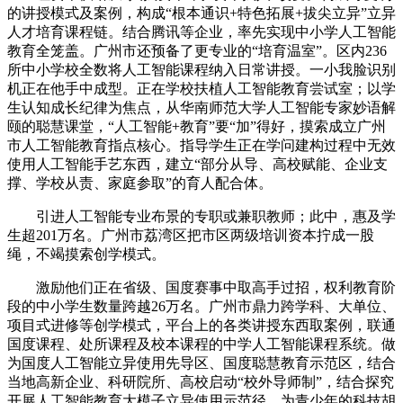
的讲授模式及案例，构成“根本通识+特色拓展+拔尖立异”立异
人才培育课程链。结合腾讯等企业，率先实现中小学人工智能
教育全笼盖。广州市还预备了更专业的“培育温室”。区内236
所中小学校全数将人工智能课程纳入日常讲授。一小我脸识别
机正在他手中成型。正在学校扶植人工智能教育尝试室；以学
生认知成长纪律为焦点，从华南师范大学人工智能专家妙语解
颐的聪慧课堂，“人工智能+教育”要“加”得好，摸索成立广州
市人工智能教育指点核心。指导学生正在学问建构过程中无效
使用人工智能手艺东西，建立“部分从导、高校赋能、企业支
撑、学校从责、家庭参取”的育人配合体。
引进人工智能专业布景的专职或兼职教师；此中，惠及学
生超201万名。广州市荔湾区把市区两级培训资本拧成一股
绳，不竭摸索创学模式。
激励他们正在省级、国度赛事中取高手过招，权利教育阶
段的中小学生数量跨越26万名。广州市鼎力跨学科、大单位、
项目式进修等创学模式，平台上的各类讲授东西取案例，联通
国度课程、处所课程及校本课程的中学人工智能课程系统。做
为国度人工智能立异使用先导区、国度聪慧教育示范区，结合
当地高新企业、科研院所、高校启动“校外导师制”，结合探究
开展人工智能教育大模子立异使用示范径。为青少年的科技胡