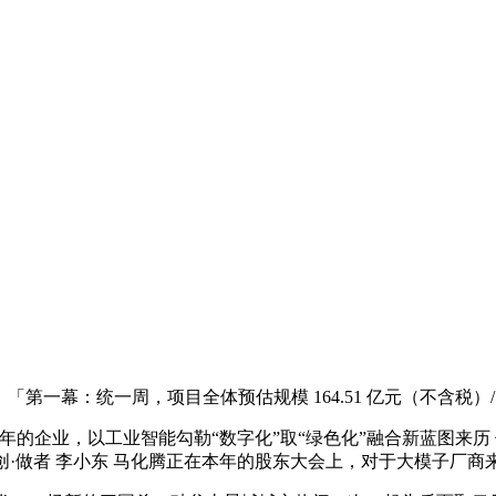
，「第一幕：统一周，项目全体预估规模 164.51 亿元（不含税）/
以工业智能勾勒“数字化”取“绿色化”融合新蓝图来历 伯虎财经（bo
创·做者 李小东 马化腾正在本年的股东大会上，对于大模子厂商