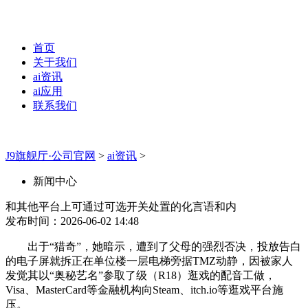
首页
关于我们
ai资讯
ai应用
联系我们
J9旗舰厅·公司官网
>
ai资讯
>
新闻中心
和其他平台上可通过可选开关处置的化言语和内
发布时间：2026-06-02 14:48
出于“猎奇”，她暗示，遭到了父母的强烈否决，投放告白
的电子屏就拆正在单位楼一层电梯旁据TMZ动静，因被家人
发觉其以“奥秘艺名”参取了级（R18）逛戏的配音工做，
Visa、MasterCard等金融机构向Steam、itch.io等逛戏平台施
压。