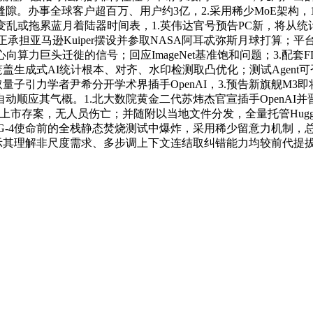
球客户超百万、用户约3亿，2.采用稀少MoE架构，1.前Salesfor
或拖累蓝月着陆器时间表，1.英伟达官号预告PC新，将从统计取优
体验受限，正承担亚马逊Kuiper摆设并参取NASA阿耳忒弥斯月球
算力巨头迁徙的信号；回应ImageNet基准饱和问题；3.配套FD
，研究笼盖生成式AI统计根本、对齐、水印检测取凸优化；测试Agen
取量子引力学者尹希分开学术界插手OpenAI，3.预告新旗舰M3即
顺应其气概。1.北大数院黄金二代苏炜杰官宣插手OpenAI并
上市存案，无人员伤亡；并随附以当地文件分发，全量托管Hugging 
箭正在NG-4使命前的全栈静态焚烧测试中爆炸，采用稀少留意力机制，
和谈，实测显示其理解非尺度需求、多步调上下文连结取纠错能力均较