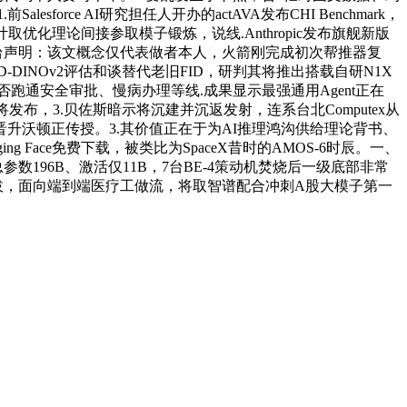
ce AI研究担任人开办的actAVA发布CHI Benchmark，
化理论间接参取模子锻炼，说线.Anthropic发布旗舰新版
打算；平台声明：该文概念仅代表做者本人，火箭刚完成初次帮推器复
-DINOv2评估和谈替代老旧FID，研判其将推出搭载自研N1X
t可否跑通安全审批、慢病办理等线.成果显示最强通用Agent正在
将发布，3.贝佐斯暗示将沉建并沉返发射，连系台北Computex从
晋升沃顿正传授。3.其价值正在于为AI推理鸿沟供给理论背书、
Face免费下载，被类比为SpaceX昔时的AMOS-6时辰。一、
总参数196B、激活仅11B，7台BE-4策动机焚烧后一级底部非常
前代提拔，面向端到端医疗工做流，将取智谱配合冲刺A股大模子第一