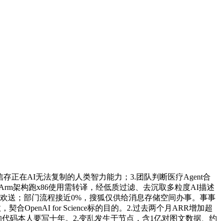
存正在AI无法复制的人类智力能力；3.团队判断医疗Agent合
rm架构跑x86使用需转译，经低质过滤、去沉取多粒度AI描述
n发帖欢送；部门流程接近0%，搜狐仅供给消息存储空间办事。事事
nAI for Science标的目的。2.过去两个月ARR增加超
产出的代码本人要写十年。2.变乱发生于节点，含1亿对图文数据、约