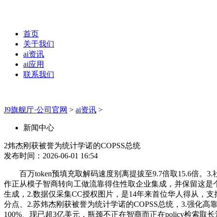
首页
关于我们
ai资讯
ai应用
联系我们
J9旗舰厅·公司官网
>
ai资讯
>
新闻中心
2炜杰刚获被誉为统计学诺的COPSS总统
发布时间：2026-06-01 16:54
百万token预填充取解码速度别离提拔至9.7倍取15.6倍。
作正从模子智商转向工做流靠得住性取企业集成，并保留这是个好
生成，2.数据仅采集CC授权图片，是14年来首位华人得从，支
分点、2.苏炜杰刚获被誉为统计学诺的COPSS总统，3.强化高靠得
100%、现已超3亿美元，瓶颈不正在智商而正在policy检索