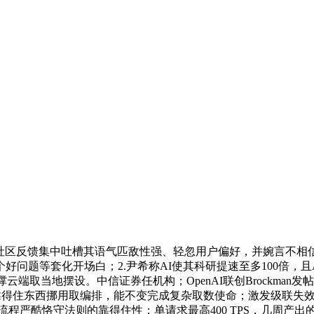
3.社区反馈集中吐槽其语气匹敌性强、轻忽用户偏好，并婉言不相信
问题等套化开场白；2.尹希称AI使其科研提速至多100倍，且A
撑云端取当地摆设。中信证券任机构；OpenAI联创Brockma
住东西挪用取编排，能不变完成复杂取数使命；激发级联失效，契合Ope
取长流程严酷恪守法则的靠得住性；单请求最高400 TPS，几周