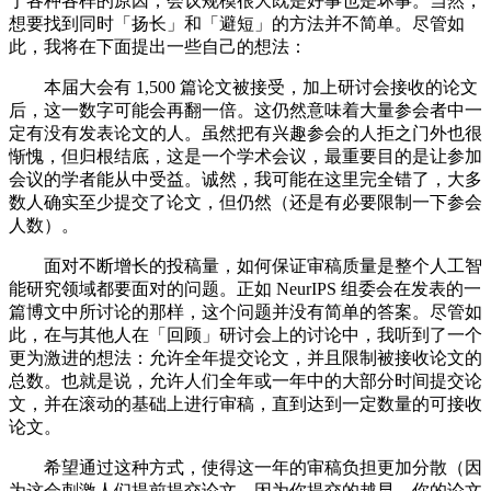
于各种各样的原因，会议规模很大既是好事也是坏事。当然，
想要找到同时「扬长」和「避短」的方法并不简单。尽管如
此，我将在下面提出一些自己的想法：
本届大会有 1,500 篇论文被接受，加上研讨会接收的论文
后，这一数字可能会再翻一倍。这仍然意味着大量参会者中一
定有没有发表论文的人。虽然把有兴趣参会的人拒之门外也很
惭愧，但归根结底，这是一个学术会议，最重要目的是让参加
会议的学者能从中受益。诚然，我可能在这里完全错了，大多
数人确实至少提交了论文，但仍然（还是有必要限制一下参会
人数）。
面对不断增长的投稿量，如何保证审稿质量是整个人工智
能研究领域都要面对的问题。正如 NeurIPS 组委会在发表的一
篇博文中所讨论的那样，这个问题并没有简单的答案。尽管如
此，在与其他人在「回顾」研讨会上的讨论中，我听到了一个
更为激进的想法：允许全年提交论文，并且限制被接收论文的
总数。也就是说，允许人们全年或一年中的大部分时间提交论
文，并在滚动的基础上进行审稿，直到达到一定数量的可接收
论文。
希望通过这种方式，使得这一年的审稿负担更加分散（因
为这会刺激人们提前提交论文，因为你提交的越早，你的论文