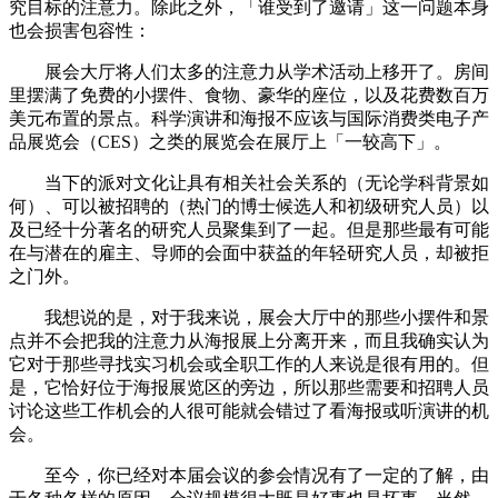
究目标的注意力。除此之外，「谁受到了邀请」这一问题本身
也会损害包容性：
展会大厅将人们太多的注意力从学术活动上移开了。房间
里摆满了免费的小摆件、食物、豪华的座位，以及花费数百万
美元布置的景点。科学演讲和海报不应该与国际消费类电子产
品展览会（CES）之类的展览会在展厅上「一较高下」。
当下的派对文化让具有相关社会关系的（无论学科背景如
何）、可以被招聘的（热门的博士候选人和初级研究人员）以
及已经十分著名的研究人员聚集到了一起。但是那些最有可能
在与潜在的雇主、导师的会面中获益的年轻研究人员，却被拒
之门外。
我想说的是，对于我来说，展会大厅中的那些小摆件和景
点并不会把我的注意力从海报展上分离开来，而且我确实认为
它对于那些寻找实习机会或全职工作的人来说是很有用的。但
是，它恰好位于海报展览区的旁边，所以那些需要和招聘人员
讨论这些工作机会的人很可能就会错过了看海报或听演讲的机
会。
至今，你已经对本届会议的参会情况有了一定的了解，由