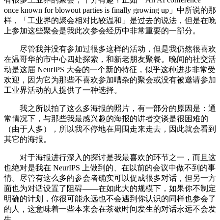
once known for blowout parties is finally growing up」中所说的那
样，「工业界的聚会相对比较温和」是过去的说法，但是在晚
上参加这些聚会是我此次参会经历中非常重要的一部分。
尽管我并没有参加过很多这样的活动，但是我仍然很喜欢
在温哥华的市中心四处探索，和新老朋友聚餐。晚间的社交活
动是这届 NeurIPS 大会的一个新的特征，似乎这种进步非常受
欢迎，因为它为那些不喜欢参加嘈杂的聚会或没有被邀请参加
工业界活动的人提供了一种选择。
我之所以拍了这么多海报的照片，有一部分的原因是：通
常情况下，与那些我最感兴趣的海报的讲者交谈是很困难的
（由于人多），所以我不停地在周围走来走去，因此就会看到
其它的海报。
对于海报进行深入的探讨是我最喜欢的环节之一，而且这
也绝对是我在 NeurIPS 上做到的、在以前的会议中做不到的事
情。尽管有这么多的参会者确实可以促成很多对话，但另一方
面也为对话设置了阻碍——在如此大的规模下，如果你不制定
明确的计划，你很可能永远也不会遇到你认识的同样也参会了
的人，这意味着一些本来会在茶歇时间发生的对话永远不会发
生。