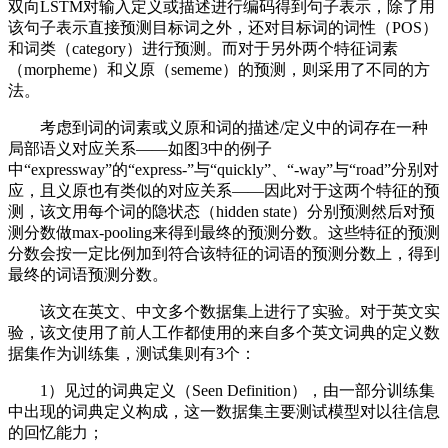
双向LSTM对输入定义或描述进行编码得到句子表示，除了用
该句子表示直接预测目标词之外，还对目标词的词性（POS）
和词类（category）进行预测。而对于另外两个特征词素
（morpheme）和义原（sememe）的预测，则采用了不同的方
法。
考虑到词的词素或义原和词的描述/定义中的词存在一种
局部语义对应关系——如图3中的例子
中“expressway”的“express-”与“quickly”、“-way”与“road”分别对
应，且义原也有类似的对应关系——因此对于这两个特征的预
测，该文用每个词的隐状态（hidden state）分别预测然后对预
测分数做max-pooling来得到最终的预测分数。这些特征的预测
分数会按一定比例加到符合该特征的词语的预测分数上，得到
最终的词语预测分数。
该文在英文、中文多个数据集上进行了实验。对于英文实
验，该文使用了前人工作都使用的来自多个英文词典的定义数
据集作为训练集，测试集则有3个：
1）见过的词典定义（Seen Definition），由一部分训练集
中出现的词典定义构成，这一数据集主要测试模型对以往信息
的回忆能力；