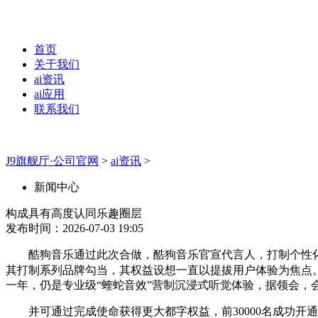
首页
关于我们
ai资讯
ai应用
联系我们
J9旗舰厅·公司官网
>
ai资讯
>
新闻中心
构成具有高度认同乐趣圈层
发布时间：2026-07-03 19:05
酷狗音乐通过此次合做，酷狗音乐官宣代言人，打制个性化的
其打制系列品牌勾当，其权益设想一直以提拔用户体验为焦点
一年，仍是专业级“蝰蛇音效”营制沉浸式听觉体验，据领会
并可通过完成使命获得更大都字权益，前30000名成功开通