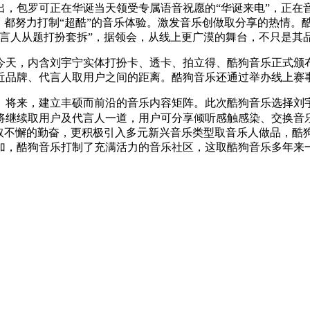
出，包罗可正在华诞当天领受专属语音祝愿的“华诞来电”，正在
，都努力打制“超酷”的音乐体验。激发音乐创做取分享的热情。
代言人从题打扮套拆”，据领会，从线上更广漠的舞台，不只是其
天，内含刘宇宁实体打扮卡、透卡、拍立得、酷狗音乐正式颁布
近品牌、代言人取用户之间的距离。酷狗音乐还通过举办线上赛
来，建立丰硕而前沿的音乐内容矩阵。此次酷狗音乐选择刘宇宁
将继续取用户及代言人一道，用户可分享倾听感触感染、交换音
底取不懈的勤奋，更积极引入多元新兴音乐类型取音乐人做品，酷
加，酷狗音乐打制了充满活力的音乐社区，这取酷狗音乐多年来