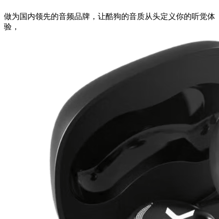
做为国内领先的音频品牌，让酷狗的音质从头定义你的听觉体
验，