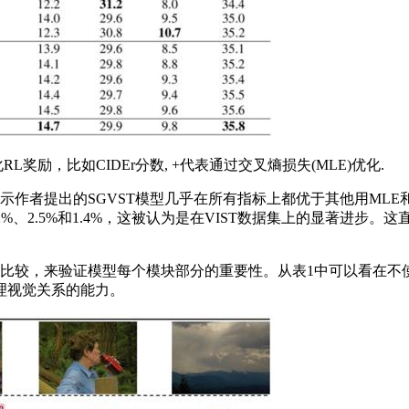
奖励，比如CIDEr分数, +代表通过交叉熵损失(MLE)优化.
出的SGVST模型几乎在所有指标上都优于其他用MLE和RL优化
.2%、2.5%和1.4%，这被认为是在VIST数据集上的显著进
较，来验证模型每个模块部分的重要性。从表1中可以看在不使用
理视觉关系的能力。