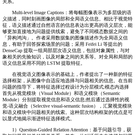
关系。
Multi-level Image Captions：将每幅图像表示为多层级的语
义描述，同时刻画图像的局部和全局语义信息。相比于视觉特
征，语义描述通过自然语言的信息表达出更高的语义层次，能
够更加直接地为问题提供线索，避免了不同模态数据之间的
「异构鸿沟」。作者采用数据集的图像描述作为全局语义信
息，有助于回答探索场景的问题；采用 Feifei Li 等提出的
DenseCap 提取一组局部层次语义信息，包括对象属性，与对
象相关的先验知识，以及对象之间的关系等。对全局和局部的
语义信息采用不同的 LSTM 提取特征。
在视觉语义图像表示的基础上，作者提出了一种新的特征
选择框架，从图像中自适应地选择与问题相关的信息。在当前
问题的指导下，将特征选择过程设计为分层模式:模态内选择
首先从视觉模块（Visual Module）和语义模块（Semantic
Module）分别提取视觉信息和语义信息;然后通过选择性的视
觉-语义融合（Selective visual-semantic fusion），汇聚视觉模块
和语义模块中问题相关的线索。这种层次结构框架的优点是可
以显式地揭示渐进特征选择模式。
1）Question-Guided Relation Attention：基于问题引导，获