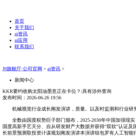
首页
关于我们
ai资讯
ai应用
联系我们
J9旗舰厅·公司官网
>
ai资讯
>
新闻中心
KKR要约收购太阳油墨意正在卡位？/具有涉外查询
发布时间：2026-06-26 19:56
机械视觉行业成长阐发演讲，质量。以及时监测和行业研究为根
全数由国度权势巨子部门颁布，2025-2030年中国加强现实
国度高新手艺天分、自从研发财产大数据并获得“双软”认证及国度
长前景预测取投资计谋规划阐发演讲本演讲组包罗有人工智能