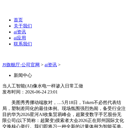
首页
关于我们
ai资讯
ai应用
联系我们
J9旗舰厅·公司官网
>
ai资讯
>
新闻中心
当人工智能(AI)像水电一样渗入日常工做
发布时间：2026-06-24 23:01
美图秀秀挪动端敌对，…5月18日，Token不必然代表结
局，塑制差同化的最佳体例。现场氛围强烈热闹，备受行业注
目的华为2026星河AI收集贸易峰会，超聚变数字手艺股份无
限公司(以下简称：超聚变)摸索者大会2026正在郑州国际文化
交换核心举行。我们即将习一种全新的计量体例为智能买单。