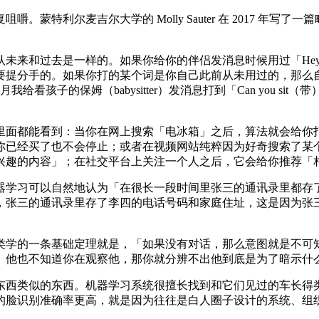
麦吉尔大学的 Molly Sauter 在 2017 年写了一篇略微
去是一样的。如果你给你的伴侣发消息时候用过「Hey darlin
要提分手的。如果你打的某个词是你自己此前从未用过的，那么
看孩子的保姆（babysitter）发消息打到「Can you sit（
面都能看到：当你在网上搜索「电冰箱」之后，算法就会给你打
你已经买了也不会停止；或者在视频网站纯粹因为好奇搜索了某
兴趣的内容」；在社交平台上关注一个人之后，它会给你推荐「
学习可以自然地认为「在很长一段时间里张三的通讯录里都存了
三的通讯录里存了李四的电话号码和家庭住址，这是因为张三在跟踪
理就是，「如果没有对话，那么意图就是不可知的」。Cliff Geert
、他也不知道你在观察他，那你就分辨不出他到底是为了暗示什
西类似的东西。机器学习系统很擅长找到和它们见过的车长得类
的脸识别准确率更高，就是因为往往是白人圈子设计的系统、组