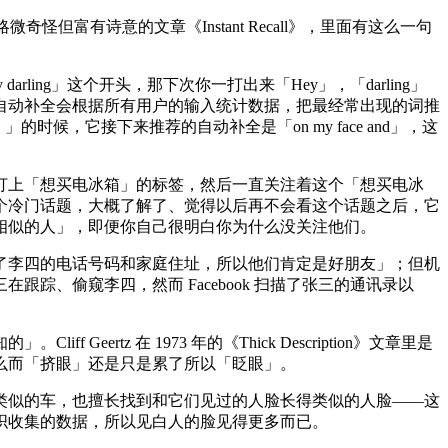
奇怪但富有诗意的文章《Instant Recall》，里面有这么一句
g」这个开头，那下次你一打出来「Hey」，「darling」
自动补全会根据所有用户的输入统计数据，把最经常出现的词推
带）」的时候，它接下来推荐的自动补全是「on my face and」，这
上「想买电冰箱」的标签，然后一直关注着这个「想买电冰
个冷门话题，大概了解了、觉得以后再不会看这个话题之后，它
相似的人」，即便你自己很明白你为什么没关注他们。
李四的电话号码和家庭住址，所以他们肯定是好朋友」；但机
、偷窥李四，然而 Facebook 扫描了张三的通讯录以
z 在 1973 年的《Thick Description》文章里是
么而「挤眼」还是只是累了所以「眨眼」。
似的车，也擅长找到和它们见过的人脸长得类似的人脸——这
织收集的数据，所以见白人的脸见得更多而已。