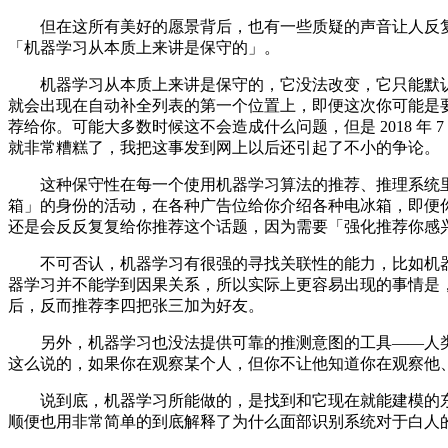
但在这所有美好的愿景背后，也有一些质疑的声音让人反复咀嚼。蒙特利尔
「机器学习从本质上来讲是保守的」。
机器学习从本质上来讲是保守的，它没法改变，它只能默认未来和过
就会出现在自动补全列表的第一个位置上，即便这次你可能是
荐给你。可能大多数时候这不会造成什么问题，但是 2018 年 7 月我给
就非常糟糕了，我把这事发到网上以后还引起了不小的争论。
这种保守性在每一个使用机器学习算法的推荐、推理系统里
箱」的身份的活动，在各种广告位给你介绍各种电冰箱，即便
还是会反反复复给你推荐这个话题，因为需要「强化推荐你感
不可否认，机器学习有很强的寻找关联性的能力，比如机器
器学习并不能学到因果关系，所以实际上更容易出现的事情是，张
后，反而推荐李四把张三加为好友。
另外，机器学习也没法提供可靠的推测意图的工具——人类学的一条基础定
这么说的，如果你在观察某个人，但你不让他知道你在观察他
说到底，机器学习所能做的，是找到和它现在就能建模的东
顺便也用非常简单的到底解释了为什么面部识别系统对于白人