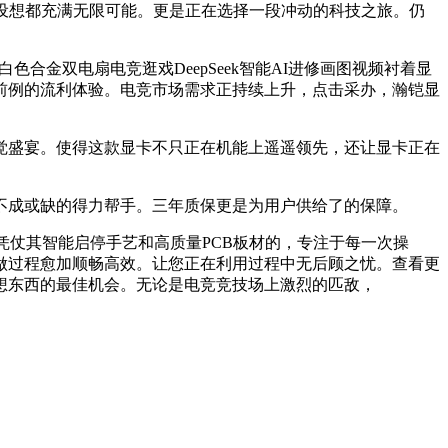
设想都充满无限可能。更是正在选择一段冲动的科技之旅。仍
C 白色合金双电扇电竞逛戏DeepSeek智能AI进修画图视频衬着显
前例的流利体验。电竞市场需求正持续上升，点击采办，瀚铠显
盛宴。使得这款显卡不只正在机能上遥遥领先，还让显卡正在
成或缺的得力帮手。三年质保更是为用户供给了的保障。
铠显卡凭仗其智能启停手艺和高质量PCB板材的，专注于每一次操
做过程愈加顺畅高效。让您正在利用过程中无后顾之忧。查看更
想东西的最佳机会。无论是电竞竞技场上激烈的匹敌，