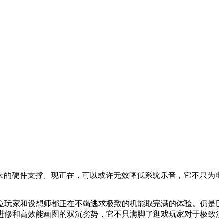
的硬件支撑。现正在，可以或许无效降低系统乐音，它不只为电
玩家和设想师都正在不竭逃求极致的机能取完满的体验。仍是
I进修和高效能画图的双沉劣势，它不只满脚了逛戏玩家对于极致