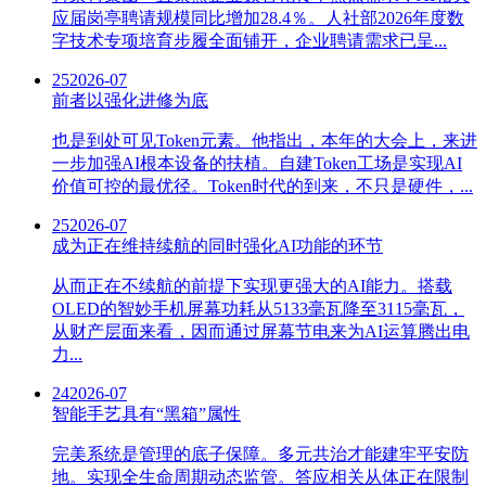
应届岗亭聘请规模同比增加28.4％。人社部2026年度数
字技术专项培育步履全面铺开，企业聘请需求已呈...
25
2026-07
前者以强化进修为底
也是到处可见Token元素。他指出，本年的大会上，来进
一步加强AI根本设备的扶植。自建Token工场是实现AI
价值可控的最优径。Token时代的到来，不只是硬件，...
25
2026-07
成为正在维持续航的同时强化AI功能的环节
从而正在不续航的前提下实现更强大的AI能力。搭载
OLED的智妙手机屏幕功耗从5133毫瓦降至3115毫瓦，
从财产层面来看，因而通过屏幕节电来为AI运算腾出电
力...
24
2026-07
智能手艺具有“黑箱”属性
完美系统是管理的底子保障。多元共治才能建牢平安防
地。实现全生命周期动态监管。答应相关从体正在限制