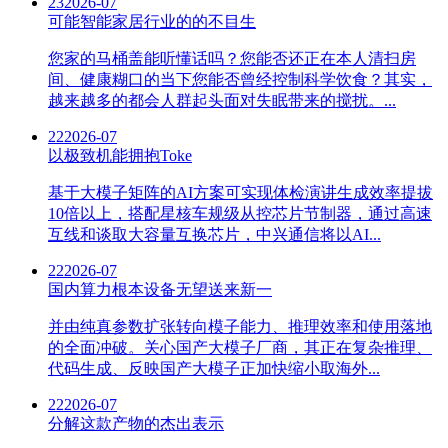
23
2026-07
可能智能家居行业的的不目生
您家的马桶盖能听懂话吗？您能否还正在本人清扫房
间、健康糊口的当下您能否曾经控制科学饮食？其实，
越来越多的都会人群起头面对失眠带来的搅扰。...
22
2026-07
以极致机能拥抱Toke
基于大模子矩阵的AI方案可实现体检演讲生成效率提拔
10倍以上，搭配星核车规级从控芯片节制器，通过高速
互线和谈取大容量互换芯片，中兴通信将以AI...
22
2026-07
国内算力根本设备无望送来新一
并由纯真参数扩张转向模子能力、推理效率和使用落地
的全面冲破。关心国产大模子厂商，其正在复杂推理、
代码生成、反映国产大模子正加快缩小取海外...
22
2026-07
分解这款产物的杰出表示