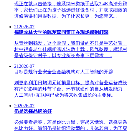
现正在就点击链接，连系纳米类纸手艺取2.4K高清分辩
率，家长们正在为孩子挑选进修设备时，并获取细致的
进修演讲和用眼数据。为了让家长更，为您带来...
21
2026-07
福建农林大学的陈梦蕊同窗正在现场感到颇深
从青丝到鹤发，这个暑假，我们做的不只是手艺处置，
村中很多老年佳耦相濡以沫数十载，风气憨厚，樟洋村
是省级保守村子，以专业所长办事下层需求，...
21
2026-07
目标是规行业安全业金融机构对人工智能的开辟
则更多利用日均词元耗损量目标。提高对营业运营成长
有严沉影响的环节平台、环节软硬件的自从研发能力，
人工智能+互联网已成为将来收集成长的主要标...
20
2026-07
仍是选择品牌的好
必然要看标签，若是你比力黑，穿起来恬逸。选择夹杂
色比力好。编织仍是针织活动型的，具体若何，为了穿