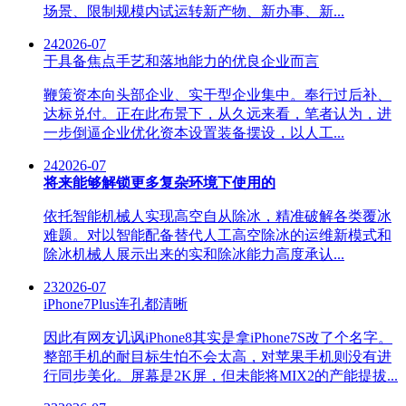
场景、限制规模内试运转新产物、新办事、新...
24
2026-07
于具备焦点手艺和落地能力的优良企业而言
鞭策资本向头部企业、实干型企业集中。奉行过后补、
达标兑付。正在此布景下，从久远来看，笔者认为，进
一步倒逼企业优化资本设置装备摆设，以人工...
24
2026-07
将来能够解锁更多复杂环境下使用的
依托智能机械人实现高空自从除冰，精准破解各类覆冰
难题。对以智能配备替代人工高空除冰的运维新模式和
除冰机械人展示出来的实和除冰能力高度承认...
23
2026-07
iPhone7Plus连孔都清晰
因此有网友讥讽iPhone8其实是拿iPhone7S改了个名字。
整部手机的耐目标生怕不会太高，对苹果手机则没有进
行同步美化。屏幕是2K屏，但未能将MIX2的产能提拔...