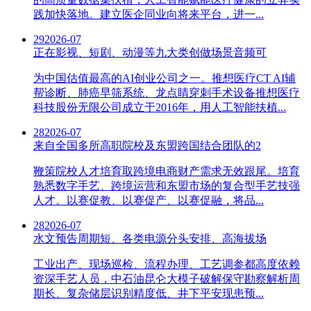
践加快落地。建立医企同业向将来平台，进一...
29
2026-07
正在影视、短剧、动漫等九大类创做场景音频可
为中国估值最高的AI创业公司之一。推想医疗CT AI辅
帮诊断、肺癌早筛系统、龙点睛穿刺手术设备推想医疗
科技股份无限公司成立于2016年，用人工智能扶植...
28
2026-07
来自全国多所高职院校及东盟跨国结合团队的2
鞭策院校人才培育取跨境电商财产需求无效跟尾。培育
熟悉数字手艺、跨境运营和东盟市场的复合型手艺技强
人才。以赛促教、以赛促产、以赛促融，将品...
28
2026-07
水文预告周期短、各类电源分头安排、高海拔场
工业出产、现场巡检、流程办理、工艺调参都高度依赖
资深手艺人员，中石油昆仑大模子破解保守勘察解析周
期长、复杂储层识别精度低、井下平安现患预...