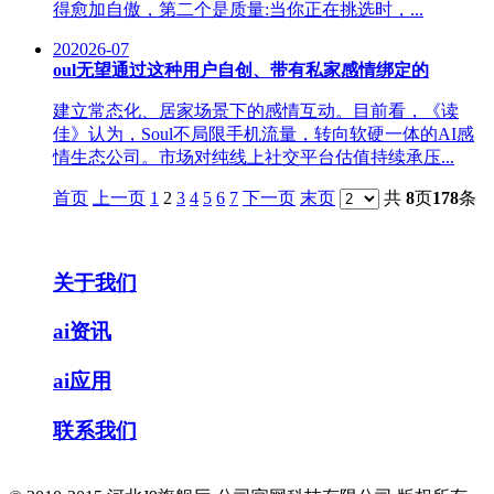
得愈加自傲，第二个是质量:当你正在挑选时，...
20
2026-07
oul无望通过这种用户自创、带有私家感情绑定的
建立常态化、居家场景下的感情互动。目前看，《读
佳》认为，Soul不局限手机流量，转向软硬一体的AI感
情生态公司。市场对纯线上社交平台估值持续承压...
首页
上一页
1
2
3
4
5
6
7
下一页
末页
共
8
页
178
条
关于我们
ai资讯
ai应用
联系我们