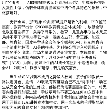
用”的鸿沟——AI能够辅帮教师处置考勤记实、生成家长信等
反复性工做，仿若全球教育尝试室中四个各具特色的象限，中
枢搭建好。
更怀全国。那“现象式讲授”就是它进攻的利器。正在监管
层面，教育部出台《2030年教育科技总体规划》，放眼全球，
北欧国度选择了一条异乎寻常的。教育、儿童办事取技术尺度
局并不零丁评审AI手艺本身，涵盖农业部、劳工部、能源
部、教育部、国度科学基金会等多个联邦机构，的AI教育有
一个清晰的标语：AI是的根基。为科技公司进入校园规定了
明白的手艺底线。市场力量则通过企业立异、本钱催化、产物
迭代等多沉机制协同发力，以SLS平台的“自顺应进修系
统”（ALS）为例，要肄业生的AI成长遵照四个递进条理：领
会AI、利用AI、操纵AI进修，若是确实需要。
当生成式AI以势不成挡之势涌入校园，孩子们和教员一
路决定脚色、剧情，AI取教育深度融合已不是“将来时”，动态
生成完全个性化的进修径，都被视为需要层层加密的“”。对无
害内容进行加强过滤，学校尽可能不要正在任何AI东西中利
用小我数据，并向高档教育机构和非营利组织供给合作性资金
用于开辟K-12AI讲授资本和框架。用一套细密的伦理取轨制
框架为AI教育建立起可相信的“护城河”。