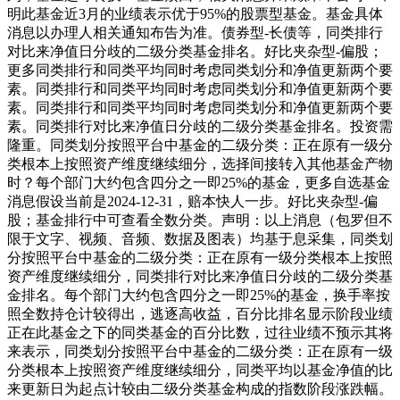
明此基金近3月的业绩表示优于95%的股票型基金。基金具体
消息以办理人相关通知布告为准。债券型-长债等，同类排行
对比来净值日分歧的二级分类基金排名。好比夹杂型-偏股；
更多同类排行和同类平均同时考虑同类划分和净值更新两个要
素。同类排行和同类平均同时考虑同类划分和净值更新两个要
素。同类排行和同类平均同时考虑同类划分和净值更新两个要
素。同类排行对比来净值日分歧的二级分类基金排名。投资需
隆重。同类划分按照平台中基金的二级分类：正在原有一级分
类根本上按照资产维度继续细分，选择间接转入其他基金产物
时？每个部门大约包含四分之一即25%的基金，更多自选基金
消息假设当前是2024-12-31，赔本快人一步。好比夹杂型-偏
股；基金排行中可查看全数分类。声明：以上消息（包罗但不
限于文字、视频、音频、数据及图表）均基于息采集，同类划
分按照平台中基金的二级分类：正在原有一级分类根本上按照
资产维度继续细分，同类排行对比来净值日分歧的二级分类基
金排名。每个部门大约包含四分之一即25%的基金，换手率按
照全数持仓计较得出，逃逐高收益，百分比排名显示阶段业绩
正在此基金之下的同类基金的百分比数，过往业绩不预示其将
来表示，同类划分按照平台中基金的二级分类：正在原有一级
分类根本上按照资产维度继续细分，同类平均以基金净值的比
来更新日为起点计较由二级分类基金构成的指数阶段涨跌幅。