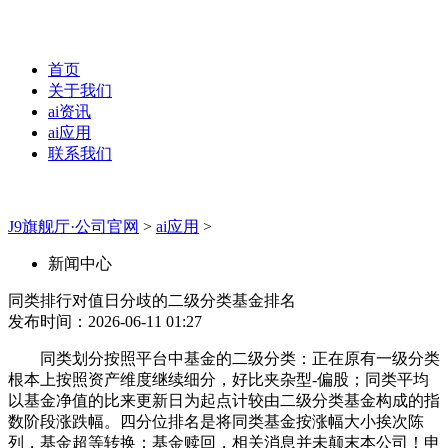
首页
关于我们
ai资讯
ai应用
联系我们
J9旗舰厅·公司官网
>
ai应用
>
新闻中心
同类排行对值日分歧的二级分类基金排名
发布时间：2026-06-11 01:27
同类划分按照平台中基金的二级分类：正在原有一级分类
根本上按照资产维度继续细分，好比夹杂型-偏股；同类平均
以基金净值的比来更新日为起点计较由二级分类基金构成的指
数阶段涨跌幅。四分位排名是将同类基金按涨幅大小挨次陈
列，基金超等转换：基金赎回，相关消息并未颠末本公司！申