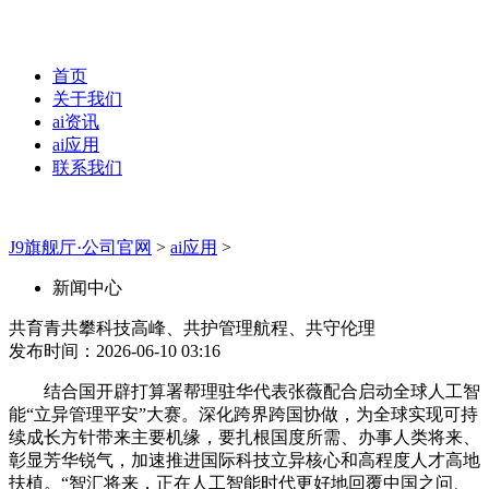
首页
关于我们
ai资讯
ai应用
联系我们
J9旗舰厅·公司官网
>
ai应用
>
新闻中心
共育青共攀科技高峰、共护管理航程、共守伦理
发布时间：2026-06-10 03:16
结合国开辟打算署帮理驻华代表张薇配合启动全球人工智
能“立异管理平安”大赛。深化跨界跨国协做，为全球实现可持
续成长方针带来主要机缘，要扎根国度所需、办事人类将来、
彰显芳华锐气，加速推进国际科技立异核心和高程度人才高地
扶植。“智汇将来，正在人工智能时代更好地回覆中国之问、