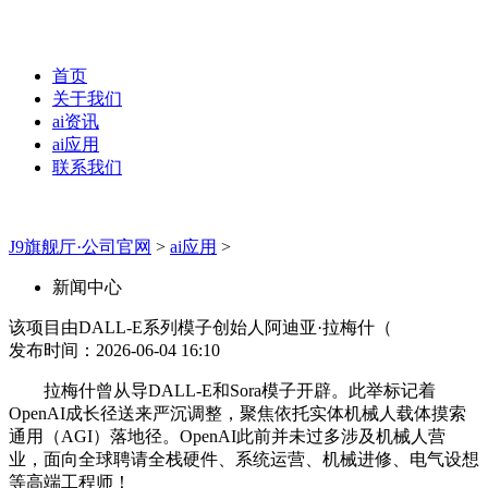
首页
关于我们
ai资讯
ai应用
联系我们
J9旗舰厅·公司官网
>
ai应用
>
新闻中心
该项目由DALL-E系列模子创始人阿迪亚·拉梅什（
发布时间：2026-06-04 16:10
拉梅什曾从导DALL-E和Sora模子开辟。此举标记着
OpenAI成长径送来严沉调整，聚焦依托实体机械人载体摸索
通用（AGI）落地径。OpenAI此前并未过多涉及机械人营
业，面向全球聘请全栈硬件、系统运营、机械进修、电气设想
等高端工程师！