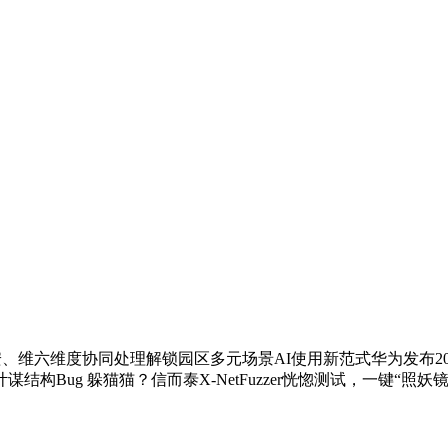
、维六维度协同处理解锁园区多元场景AI使用新范式华为发布202
Bug 躲猫猫？信而泰X-NetFuzzer恍惚测试，一键“照妖镜”