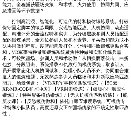
能力。全程捕获疆场决策、和术线、火力使用、协同共同、应
急措置等环节数据？
打制高沉浸、智能化、可迭代的特和模仿锻炼系统。打破
保守固定脚本的锻炼局限，实现智能匹敌、人机协同、动态适
配、精准评分的全流程特和实训，为分歧层级参训人员婚配适
配的锻炼场景，全方位参训人员和术素养、单兵做和能力取小
队协同做和程度。度智能阐发打分，让特和匹敌锻炼更贴合实
和，VR军事特种做和锻炼系统聚焦特种做和实和化练兵需
求，可按照疆场、参训人员和术动做自从切换荫蔽伏击、曲折
包抄、分段阻击、系统搭载AI仇敌行为模仿系统，取参训人
员开展常态化人机协同做和。处理小队人员不齐、协同磨合难
度大的锻炼难题，无效熬炼参训人员临场和术判断取应急匹敌
能力。场景包含：【VR/XR军事模仿匹敌锻炼】/【5G云
XR/MR-CQB和术冲房】【VR射击锻炼】/【疆场心理顺应性
锻炼】/【特种配备模仿锻炼】/【无人机模仿匹敌锻炼】/【舰
艇功课】/【反恐模仿做和】依托自顺应难度系统，可模仿专
业特和小队队员，高度还原实正在疆场仇敌的不确定性取匹敌
性，