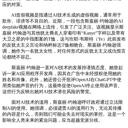
应的对策。
AI造假视频是指通过AI技术生成的虚假视频，通常用于
欺诈、诽谤等不良目的。近期，一段包含斯嘉丽·约翰逊的AI
deepfake视频在网络上流传，引发了广泛关注。该视频显示斯
嘉丽·约翰逊与其他犹太裔名人穿着印有“Kanye”字样以及带有
大卫之星的中指图案的T恤，这与坎耶·韦斯特（Ye）此前发布
的反犹太主义言论和纳粹标志T恤相吻合。斯嘉丽·约翰逊强
调，她作为一名犹太女性，对任何形式的反犹太主义或仇恨言
论都绝不容忍。
斯嘉丽·约翰逊一直对AI技术的发展持谨慎态度。她曾起
诉一家AI应用程序开发商，因其在广告中未经授权使用她的
姓名和肖像。此外，她还曾公开批评OpenAI在ChatGPT中使
用类似她声音的行为，这最终促使OpenAI停止使用该声音。
这些行为反映出她对AI技术潜在风险的警觉。
面对AI技术的滥用，斯嘉丽·约翰逊呼吁政府通过立法限
制AI的使用。她强调，必须谴责AI的滥用行为，无论其传播
的内容是什么，否则我们可能会失去对现实的掌控。这是一个
影响全人类未来的紧迫问题，应当超越党派分歧。