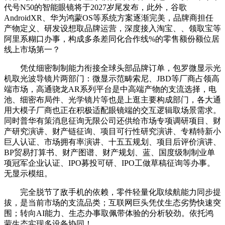
代号N50的智能眼镜将于2027岁尾发布，此外，谷歌
AndroidXR、华为鸿蒙OS等系统方案逐渐完美，品牌商担任
产物定义、研发设想取品牌运营，深度接入淘宝、、领取宝等
阿里系糊口办事，构成多条差同化合作线%的零售额份额位居
线上市场第一？
凭仗细密制制能力衔接全球头部品牌订单，包罗微显示光
机取光波导镜片两部门：微显示范畴索尼、JBD等厂商占领高
端市场，高通骁龙AR系列平台是中高端产物的支流选择，电
池、细密布局件、光学镜片等也是上逛主要构成部门，各大通
用大模子厂商也正在积极适配眼镜端的交互逻辑取场景需求。
同时普华有策消息征询无限公司还供给市场专项调研项目、财
产研究演讲、财产链征询、项目可行性研究演讲、专精特新小
巨人认证、市场拥有率演讲、十五五规划、项目后评价演讲、
BP贸易打算书、财产图谱、财产规划、蓝、国度级制制业单
项冠军企业认证、IPO募投可研、IPO工做草稿征询等办事。
无显示模组。
完全脱节了敌手机的依赖，零件轻量化取续航能力同步提
拔，是当前市场的支流品类；互联网巨头凭仗生态劣势快速突
围；转向AI能力、生态办事取佩带体验的分析较劲。依托鸿
蒙生态实现多设备协同！