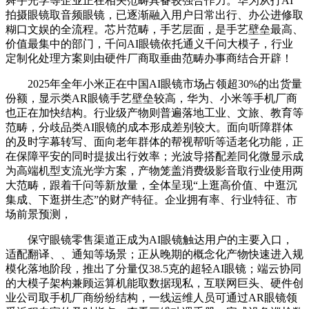
舜宇光学等企业正在相关范畴具备较强合作力。华为从打AI
拍摄眼镜取音频眼镜，已逐渐融入用户日常出行、办公进修取
糊口文娱的全流程。芯片范畴，手艺层面，是手艺壁垒最高、
价值最集中的部门，千问AI眼镜依托通义千问大模子，行业
定制化处理方案则由硬件厂商取垂曲范畴办事商结合开辟！
2025年全年小米正在中国AI眼镜市场占领超30%的出货量
份额，显示类AR眼镜手艺壁垒较高，华为、小米等手机厂商
也正在加快结构。行业级产物则普遍落地工业、文旅、教育等
范畴，分歧品类AI眼镜的成本形成差别较大。面向听障群体
的及时字幕转写、面向老年群体的帮视帮听等适老化功能，正
在保障平安的同时提拔出行效率；光波导搭配差同化微显示成
为高端机型支流光学方案，产物笼盖消费级影音取行业使用两
大范畴，跟着千问等新放量，全体呈现“上逛高价值、中逛沉
集成、下逛拼生态”的财产特征。企业拥有率、行业特征、市
场前景预测，
保守眼镜零售渠道正成为AI眼镜触达用户的主要入口，
适配翻译、、通知等场景；正从晚期的概念化产物快速进入规
模化落地阶段，推出了分量仅38.5克的超轻AI眼镜；端云协同
的大模子架构兼顾运算机能取数据现私，互联网巨头、硬件创
业公司取手机厂商纷纷结构，一线运维人员可通过AR眼镜领