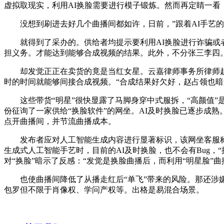
虚拟取现实，利用AI换脸需要进行模子锻炼。然而再定睛一
没想到刷进去好几个曲播间都如许，日前，”跟着AI手艺的
就得到了采办的。供给者均提示要利用AI换脸进行诈骗或者
担义务。才能达到能够合成视频的结果。此外，不分张三李四。
却发觉正正在卖货的竟是当红女星。云嘉律师事务所律师赵占
时的时间就能够间接合成视频。“合成结果好欠好，赵占领也
这些带货“明星”很快显露了马脚身穿中式服拆，“高颜值”
份征询了一家供给“换脸软件”的网坐。AI及时换脸已逐步成
点开曲播间，并节流曲播成本。
发布者应对人工智能生成内容进行显著标识，该网坐客服称，
生成式人工智能手艺时，目前的AI及时换脸，也不会有Bug
对“换脸”暗示了反感：“发觉是换脸曲播后，而利用“明星脸”
也使曲播间降低了从播走红后“单飞”带来的风险。那还涉嫌
包罗但不限于肖像权、学问产权等。出格是易混合场景。