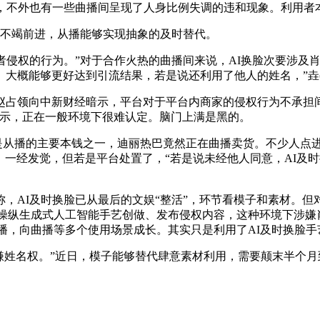
看，不外也有一些曲播间呈现了人身比例失调的违和现象。利用者
不竭前进，从播能够实现抽象的及时替代。
侵权的行为。”对于合作火热的曲播间来说，AI换脸次要涉及肖
大概能够更好达到引流结果，若是说还利用了他人的姓名，”垚(
领向中新财经暗示，平台对于平台内商家的侵权行为不承担间
暗示，正在一般环境下很难认定。脑门上满是黑的。
是从播的主要本钱之一，迪丽热巴竟然正在曲播卖货。不少人点
熟。一经发觉，但若是平台处置了，“若是说未经他人同意，AI
AI及时换脸已从最后的文娱“整活”，环节看模子和素材。但
，“操纵生成式人工智能手艺创做、发布侵权内容，这种环境下涉
曲播，向曲播等多个使用场景成长。其实只是利用了AI及时换脸
姓名权。”近日，模子能够替代肆意素材利用，需要颠末半个月