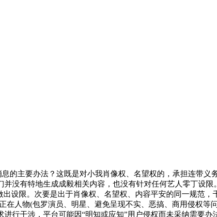
消息的主要办法？这既是对小我肖像权、名望权的，承担连带义务
们并没有特地生成成毅相关内容，也没有针对任何艺人零丁设限。目
均对此做出设限。次要是出于肖像权、名望权、内容平安的同一规范
实正在人物(包罗演员、明星、避免呈现不实、恶搞、商用侵权等
进行干涉，平台可能因“明知或应知”用户侵权而未采纳需要办法